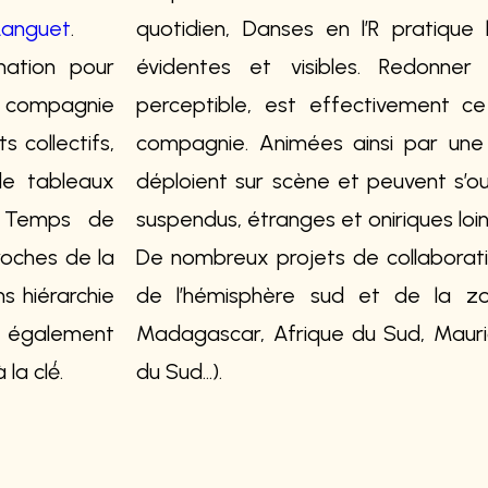
 Languet
.
quotidien, Danses en l’R pratique
nation pour
évidentes et visibles. Redonne
la compagnie
perceptible, est effectivement ce
 collectifs,
compagnie. Animées ainsi par une
de tableaux
déploient sur scène et peuvent s’ou
s. Temps de
suspendus, étranges et oniriques loin
roches de la
De nombreux projets de collabora
s hiérarchie
de l’hémisphère sud et de la z
, également
Madagascar, Afrique du Sud, Mauric
a clé́.
du Sud…).