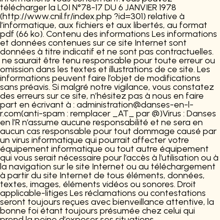
télécharger la LOI N°78-17 DU 6 JANVIER 1978
(http://www.cnil.fr/index.php ?id=301) relative à
l’informatique, aux fichiers et aux libertés, au format
pdf (66 ko). Contenu des informations Les informations
et données contenues sur ce site Internet sont
données à titre indicatif et ne sont pas contractuelles.
ne saurait être tenu responsable pour toute erreur ou
omission dans les textes et illustrations de ce site. Les
informations peuvent faire l’objet de modifications
sans préavis. Si malgré notre vigilance, vous constatez
des erreurs sur ce site, n’hésitez pas à nous en faire
part en écrivant à : administration@danses-en-l-
r.com(anti-spam : remplacer _AT_ par @)Virus : Danses
en l’R n’assume aucune responsabilité et ne sera en
aucun cas responsable pour tout dommage causé par
un virus informatique qui pourrait affecter votre
équipement informatique ou tout autre équipement
qui vous serait nécessaire pour l’accès à l’utilisation ou à
la navigation sur le site Internet ou au téléchargement
à partir du site Internet de tous éléments, données,
textes, images, éléments vidéos ou sonores. Droit
applicable-litiges Les réclamations ou contestations
seront toujours reçues avec bienveillance attentive, la
bonne foi étant toujours présumée chez celui qui
prend la peine d’exposer ses situations.