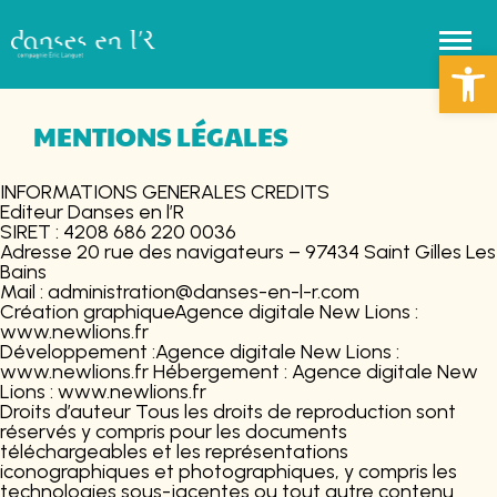
Ouvrir la 
MENTIONS LÉGALES
INFORMATIONS GENERALES CREDITS
Editeur Danses en l’R
SIRET : 4208 686 220 0036
Adresse 20 rue des navigateurs – 97434 Saint Gilles Les
Bains
Mail : administration@danses-en-l-r.com
Création graphiqueAgence digitale New Lions :
www.newlions.fr
Développement :Agence digitale New Lions :
www.newlions.fr Hébergement : Agence digitale New
Lions : www.newlions.fr
Droits d’auteur Tous les droits de reproduction sont
réservés y compris pour les documents
téléchargeables et les représentations
iconographiques et photographiques, y compris les
technologies sous-jacentes ou tout autre contenu