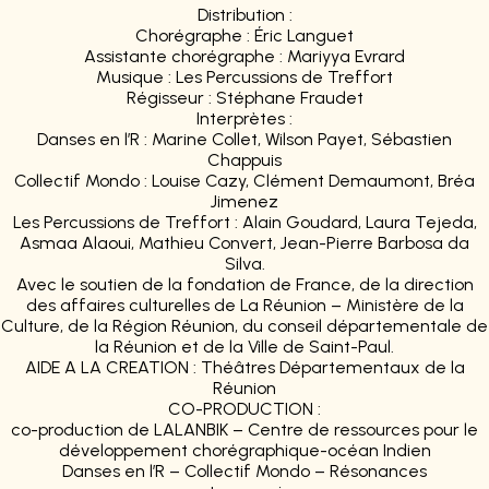
Distribution
:
Chorégraphe
: Éric Languet
Assistante
chorégraphe
: Mariyya Evrard
Musique
: Les Percussions de Treffort
Régisseur
: Stéphane Fraudet
Interprètes
:
Danses
en
l’R
: Marine Collet, Wilson Payet, Sébastien
Chappuis
Collectif
Mondo
: Louise Cazy, Clément Demaumont, Bréa
Jimenez
Les Percussions de Treffort
: Alain Goudard, Laura Tejeda,
Asmaa Alaoui, Mathieu Convert, Jean-Pierre Barbosa da
Silva.
Avec le soutien de la fondation de France, de la direction
des affaires culturelles de La Réunion – Ministère de la
Culture, de la Région Réunion, du conseil départementale de
la Réunion et de la Ville de Saint-Paul.
AIDE A LA CREATION : Théâtres Départementaux de la
Réunion
CO-PRODUCTION :
co-production de LALANBIK – Centre de ressources pour le
développement chorégraphique-océan Indien
Danses en l’R – Collectif Mondo – Résonances