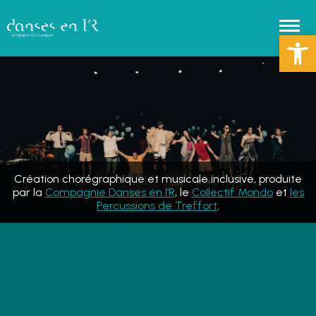
Ouvrir la 
Création chorégraphique et musicale inclusive, produite
par la
Compagnie Danses en l’R
, le
Collectif Mondo
et
les
Percussions de Treffort
.