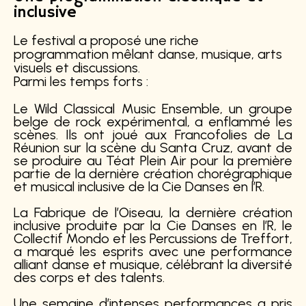
inclusive
Le festival a proposé une riche
programmation mêlant danse, musique, arts
visuels et discussions.
Parmi les temps forts :
Le
Wild Classical Music Ensemble
, un groupe
belge de rock expérimental, a enflammé les
scènes. Ils ont joué aux
Francofolies
de
La
Réunion
sur la scène
du Santa Cruz
, avant de
se produire au
Téat Plein Air
pour la première
partie de la dernière création chorégraphique
et musical inclusive de la
Cie Danses en l’R
.
L
a Fabrique de l’Oiseau
, la dernière création
inclusive produite par la
Cie Danses en l’R
, le
Collectif Mondo
et les
Percussions
de
Treffort
,
a marqué les esprits avec une performance
alliant danse et musique, célébrant la diversité
des corps et des talents.
Une semaine d’intenses performances a pris