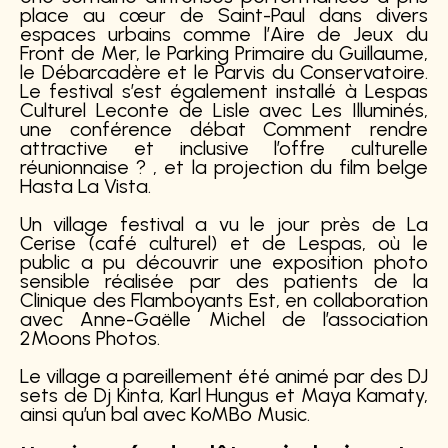
place au cœur de Saint-Paul dans divers
espaces urbains comme l’Aire de Jeux du
Front de Mer, le Parking Primaire du Guillaume,
le Débarcadère et le Parvis du Conservatoire.
Le festival s’est également installé à Lespas
Culturel Leconte de Lisle avec Les
Illuminés
,
une conférence débat
Comment
rendre
attractive
et
inclusive
l’offre
culturelle
réunionnaise
? , et la projection du film belge
Hasta La Vista
.
Un village festival a vu le jour près de La
Cerise (café culturel) et de Lespas, où le
public a pu découvrir une
exposition
photo
sensible
réalisée par des patients de la
Clinique des Flamboyants Est
, en collaboration
avec Anne-Gaëlle Michel de l’association
2Moons Photos
.
Le village a pareillement été animé par des DJ
sets de
Dj Kinta
,
Karl Hungus
et
Maya Kamaty
,
ainsi qu’un bal avec
KoMBo
Music.